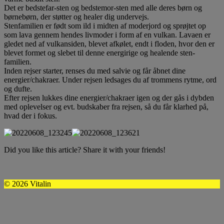
Det er bedstefar-sten og bedstemor-sten med alle deres børn og
børnebørn, der støtter og healer dig undervejs.
Stenfamilien er født som ild i midten af moderjord og sprøjtet op
som lava gennem hendes livmoder i form af en vulkan. Lavaen er
gledet ned af vulkansiden, blevet afkølet, endt i floden, hvor den er
blevet formet og slebet til denne energirige og healende sten-
familien.
Inden rejser starter, renses du med salvie og får åbnet dine
energier/chakraer. Under rejsen ledsages du af trommens rytme, ord
og dufte.
Efter rejsen lukkes dine energier/chakraer igen og der gås i dybden
med oplevelser og evt. budskaber fra rejsen, så du får klarhed på,
hvad der i fokus.
Did you like this article? Share it with your friends!
© 2026 Vitalin