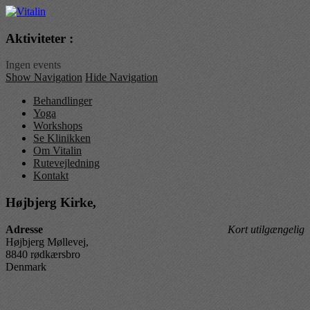
Vitalin
Aktiviteter :
Ingen events
Show Navigation
Hide Navigation
Behandlinger
Yoga
Workshops
Se Klinikken
Om Vitalin
Rutevejledning
Kontakt
Højbjerg Kirke,
Adresse
Kort utilgængelig
Højbjerg Møllevej,
8840 rødkærsbro
Denmark