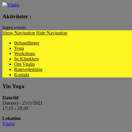
Vitalin
Aktiviteter :
Ingen events
Show Navigation
Hide Navigation
Behandlinger
Yoga
Workshops
Se Klinikken
Om Vitalin
Rutevejledning
Kontakt
Yin Yoga
Dato/tid
Dato(er) - 25/11/2021
17:15 - 18:30
Lokation
Vitalin