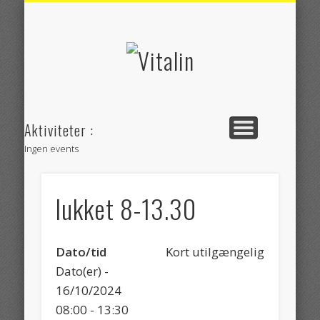
RUTEVEJLEDNING
BEHANDLINGER
SE KLINIKKEN
WORKSHOPS
OM VITALIN
KONTAKT
YOGA
Vitalin
Aktiviteter :
Ingen events
lukket 8-13.30
Dato/tid
Kort utilgængelig
Dato(er) -
16/10/2024
08:00 - 13:30