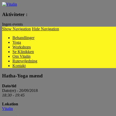
Vitalin
Aktiviteter :
Ingen events
Show Navigation
Hide Navigation
Behandlinger
Yoga
Workshops
Se Klinikken
Om Vitalin
Rutevejledning
Kontakt
Hatha-Yoga mænd
Dato/tid
Dato(er) - 20/09/2018
18:30 - 19:45
Lokation
Vitalin