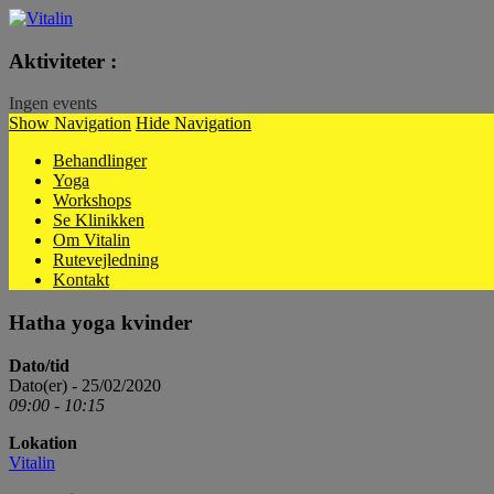
Vitalin
Aktiviteter :
Ingen events
Show Navigation
Hide Navigation
Behandlinger
Yoga
Workshops
Se Klinikken
Om Vitalin
Rutevejledning
Kontakt
Hatha yoga kvinder
Dato/tid
Dato(er) - 25/02/2020
09:00 - 10:15
Lokation
Vitalin