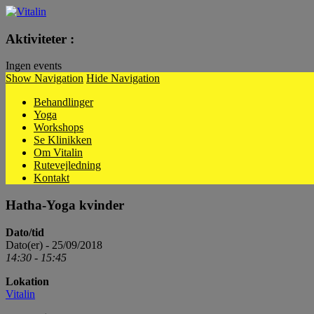
Vitalin
Aktiviteter :
Ingen events
Show Navigation
Hide Navigation
Behandlinger
Yoga
Workshops
Se Klinikken
Om Vitalin
Rutevejledning
Kontakt
Hatha-Yoga kvinder
Dato/tid
Dato(er) - 25/09/2018
14:30 - 15:45
Lokation
Vitalin