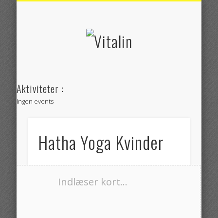
RUTEVEJLEDNING
BEHANDLINGER
SE KLINIKKEN
WORKSHOPS
OM VITALIN
KONTAKT
YOGA
Vitalin
Aktiviteter :
Ingen events
Hatha Yoga Kvinder
Indlæser kort...