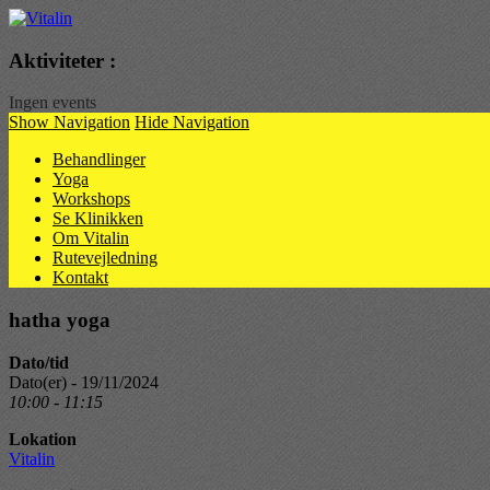
Vitalin
Aktiviteter :
Ingen events
Show Navigation
Hide Navigation
Behandlinger
Yoga
Workshops
Se Klinikken
Om Vitalin
Rutevejledning
Kontakt
hatha yoga
Dato/tid
Dato(er) - 19/11/2024
10:00 - 11:15
Lokation
Vitalin