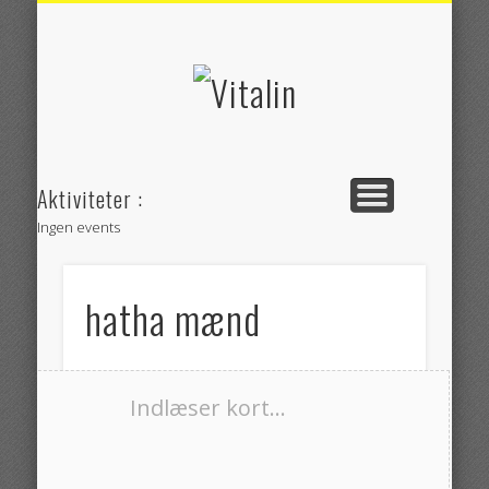
RUTEVEJLEDNING
BEHANDLINGER
SE KLINIKKEN
WORKSHOPS
OM VITALIN
KONTAKT
YOGA
Vitalin
Aktiviteter :
Ingen events
hatha mænd
Indlæser kort...