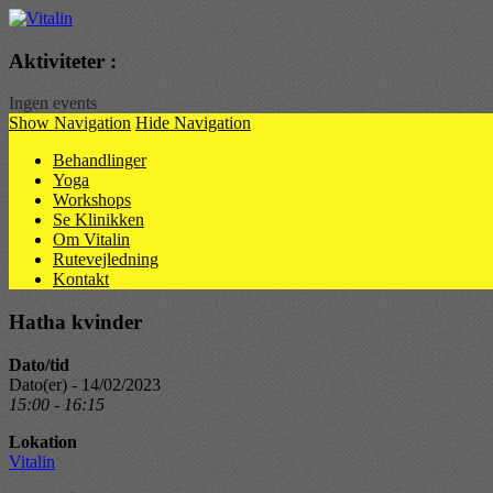
Vitalin
Aktiviteter :
Ingen events
Show Navigation
Hide Navigation
Behandlinger
Yoga
Workshops
Se Klinikken
Om Vitalin
Rutevejledning
Kontakt
Hatha kvinder
Dato/tid
Dato(er) - 14/02/2023
15:00 - 16:15
Lokation
Vitalin