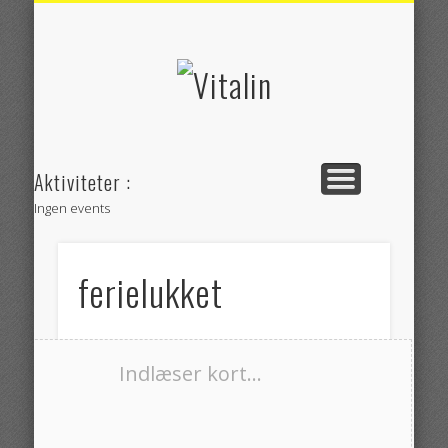
RUTEVEJLEDNING
BEHANDLINGER
SE KLINIKKEN
WORKSHOPS
OM VITALIN
KONTAKT
YOGA
Vitalin
Aktiviteter :
Ingen events
ferielukket
Indlæser kort...