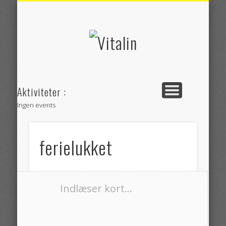
RUTEVEJLEDNING
BEHANDLINGER
SE KLINIKKEN
WORKSHOPS
OM VITALIN
KONTAKT
YOGA
Vitalin
Aktiviteter :
Ingen events
ferielukket
Indlæser kort...