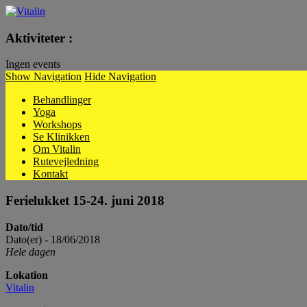
Vitalin
Aktiviteter :
Ingen events
Show Navigation
Hide Navigation
Behandlinger
Yoga
Workshops
Se Klinikken
Om Vitalin
Rutevejledning
Kontakt
Ferielukket 15-24. juni 2018
Dato/tid
Dato(er) - 18/06/2018
Hele dagen
Lokation
Vitalin